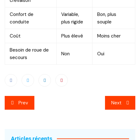
crevaison
Confort de
Variable,
Bon, plus
conduite
plus rigide
souple
Coût
Plus élevé
Moins cher
Besoin de roue de
Non
Oui
secours
Navigation
Prev
Next
de
l’article
Articles récents